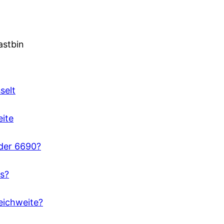
astbin
selt
eite
oder 6690?
/s?
eichweite?