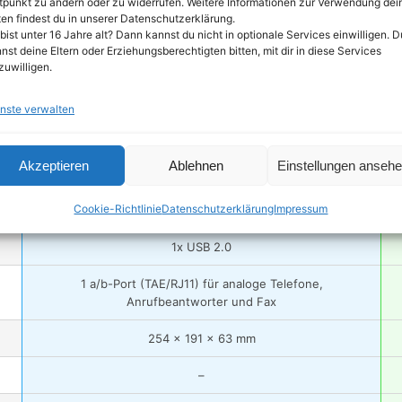
tpunkt zu ändern oder zu widerrufen. Weitere Informationen zur Verwendung dei
en findest du in unserer Datenschutzerklärung.
bist unter 16 Jahre alt? Dann kannst du nicht in optionale Services einwilligen. D
nst deine Eltern oder Erziehungsberechtigten bitten, mit dir in diese Services
zuwilligen.
FRITZ!Box 6660 Cable (DOCSIS-3.1-Kabelmodem, 2×2 WLAN
AX (Wi-Fi 6) mit 2.400 MBit/s (5 GHz) und…
nste verwalten
IEEE 802.11 b/g/n/ac, IEEE 802.11 ax (WiFi 6)
Akzeptieren
Ablehnen
Einstellungen anseh
2400 Mbit/s bei 5 GHz, 600 Mbit/s bei 2,4 GHz
Cookie-Richtlinie
Datenschutzerklärung
Impressum
4 x 1-Gigabit-LAN, 1 x 2,5-Gigabit-LAN
1x USB 2.0
1 a/b-Port (TAE/RJ11) für analoge Telefone,
Anrufbeantworter und Fax
254 x 191 x 63 mm
–