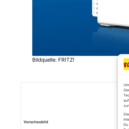
Bildquelle: FRITZ!
Um 
Ger
Tec
auf
zur
Die
Int
Vorschaubild
Du 