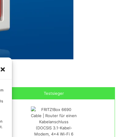
um
Testsieger
Ds
en
t.