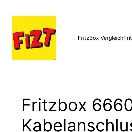
Zum
Inhalt
springen
FritzBox Vergleich
Fri
Fritzbox 6660
Kabelanschlu