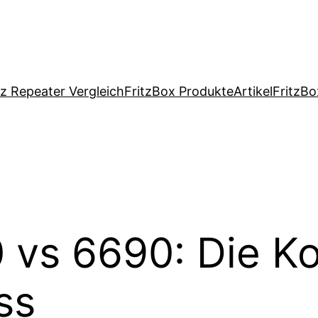
tz Repeater Vergleich
FritzBox Produkte
Artikel
FritzBo
 vs 6690: Die Ko
ss