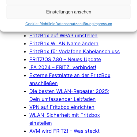
OFDMA vs MU-MIMO: Unterschiede
FritzBox 7490 WLAN Funknetz
Einstellungen ansehen
optimieren
Cookie-Richtlinie
Datenschutzerklärung
Impressum
FritzBox 5GHz aktivieren
FritzBox auf WPA3 umstellen
FritzBox WLAN Name ändern
FritzBox für Vodafone Kabelanschluss
FRITZ!OS 7.80 – Neues Update
IFA 2024 – FRITZ! verbindet!
Externe Festplatte an der FritzBox
anschließen
Die besten WLAN-Repeater 2025:
Dein umfassender Leitfaden
VPN auf Fritzbox einrichten
WLAN-Sicherheit mit Fritzbox
einstellen
AVM wird FRITZ! – Was steckt