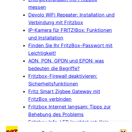
messen
Devolo WiFi Repeater: Installation und
Verbindung mit Fritzbox
IP-Kamera für FRITZ!Box: Funktionen
und Installation
Finden Sie Ihr FritzBox-Passwort mit
Leichtigkeit!
AON, PON, GPON und EPON: was
bedeuten die Begriffe?
Fritzbox-Firewall deaktivieren:
Sicherheitsfunktionen
Fritz Smart Zigbee Gateway mit
FritzBox verbinden
Fritzbox Internet langsam: Tipps zur
Behebung des Problems
Fritzbox Info-LED leuchtet rot: Kein
Internet – Was zu tun?