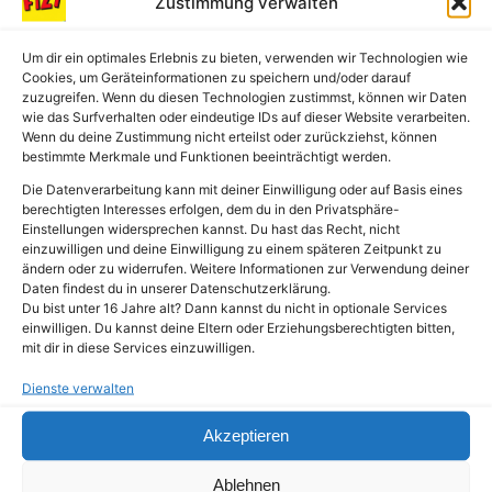
Zustimmung verwalten
Fritzbox Internet langsam: Tipps zur
Behebung des Problems
Um dir ein optimales Erlebnis zu bieten, verwenden wir Technologien wie
Eigene Wartemusik in Fritzbox
Cookies, um Geräteinformationen zu speichern und/oder darauf
zuzugreifen. Wenn du diesen Technologien zustimmst, können wir Daten
einrichten: Warteschleifen Ansage
wie das Surfverhalten oder eindeutige IDs auf dieser Website verarbeiten.
Die ultimative FRITZ!Box-Bibel: Das
Wenn du deine Zustimmung nicht erteilst oder zurückziehst, können
bestimmte Merkmale und Funktionen beeinträchtigt werden.
Praxishandbuch
FritzBox Rackmount
Die Datenverarbeitung kann mit deiner Einwilligung oder auf Basis eines
berechtigten Interesses erfolgen, dem du in den Privatsphäre-
Fritzbox 7590 gebraucht oder neu:
Einstellungen widersprechen kannst. Du hast das Recht, nicht
Was soll ich lieber kaufen?
einzuwilligen und deine Einwilligung zu einem späteren Zeitpunkt zu
ändern oder zu widerrufen. Weitere Informationen zur Verwendung deiner
Was ist DSL, ADSL und VDSL
Daten findest du in unserer Datenschutzerklärung.
Fritzbox Firmware updaten
Du bist unter 16 Jahre alt? Dann kannst du nicht in optionale Services
einwilligen. Du kannst deine Eltern oder Erziehungsberechtigten bitten,
Warum haben wir in Deutschland so
mit dir in diese Services einzuwilligen.
wenig Glasfaser bis ins Haus?
Dienste verwalten
Was ist Supervectoring? Eine einfache
Erklärung
Akzeptieren
Wie kann man iPhone mit Fritzbox
verbinden? Schritt für Schritt
Ablehnen