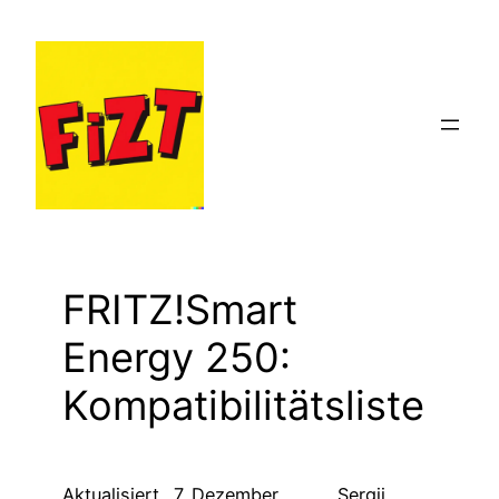
Zum
Inhalt
springen
FRITZ!Smart
Energy 250:
Kompatibilitätsliste
Aktualisiert
7. Dezember
Sergii