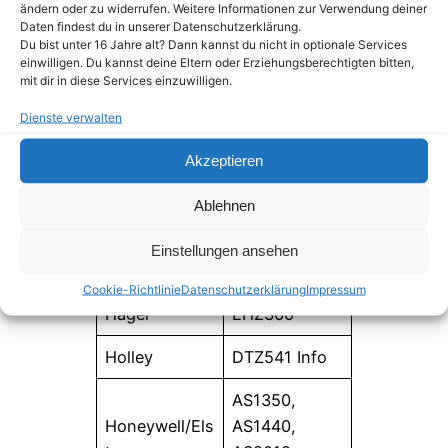
ändern oder zu widerrufen. Weitere Informationen zur Verwendung deiner
Apator
EC3
Daten findest du in unserer Datenschutzerklärung.
Du bist unter 16 Jahre alt? Dann kannst du nicht in optionale Services
Bauer
BSM
einwilligen. Du kannst deine Eltern oder Erziehungsberechtigten bitten,
mit dir in diese Services einzuwilligen.
efr
SGM-DD
Dienste verwalten
DMTZ-XC,
Akzeptieren
EMH
LZQJ-XC
Ablehnen
Tritschler
FTL
TC2, VC2,
Einstellungen ansehen
VC3
Cookie-Richtlinie
Datenschutzerklärung
Impressum
Hager
EHZ360
Holley
DTZ541 Info
AS1350,
Honeywell/Els
AS1440,