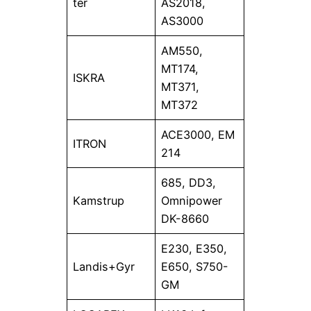
ter
AS2018,
AS3000
AM550,
MT174,
ISKRA
MT371,
MT372
ACE3000, EM
ITRON
214
685, DD3,
Kamstrup
Omnipower
DK-8660
E230, E350,
Landis+Gyr
E650, S750-
GM