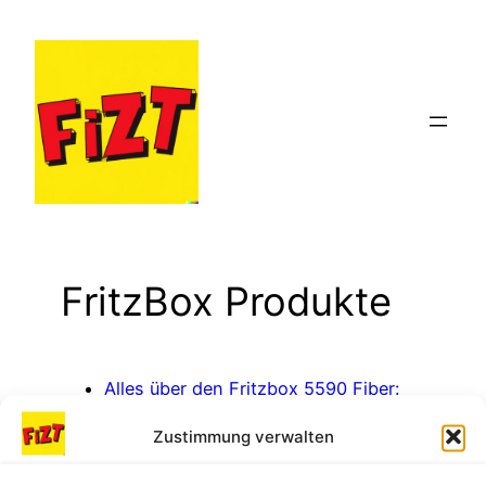
Zum
Inhalt
springen
FritzBox Produkte
Alles über den Fritzbox 5590 Fiber:
Dein Glasfaser-Upgrade
Zustimmung verwalten
6490: Dein All-in-One Router für
Zuhause