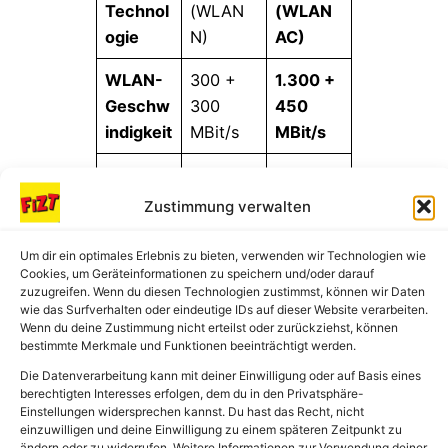
Technol
(WLAN
(WLAN
ogie
N)
AC)
WLAN-
300 +
1.300 +
Geschw
300
450
indigkeit
MBit/s
MBit/s
Noch
Eingest
Sicherh
rudimen
Zustimmung verwalten
ellt
eits-
tär
(Gefahr!
Updates
vorhand
Um dir ein optimales Erlebnis zu bieten, verwenden wir Technologien wie
)
Cookies, um Geräteinformationen zu speichern und/oder darauf
en
zuzugreifen. Wenn du diesen Technologien zustimmst, können wir Daten
wie das Surfverhalten oder eindeutige IDs auf dieser Website verarbeiten.
WPA3
Wenn du deine Zustimmung nicht erteilst oder zurückziehst, können
bestimmte Merkmale und Funktionen beeinträchtigt werden.
Verschl
Nein
Ja
üsselun
Die Datenverarbeitung kann mit deiner Einwilligung oder auf Basis eines
berechtigten Interesses erfolgen, dem du in den Privatsphäre-
g
Einstellungen widersprechen kannst. Du hast das Recht, nicht
einzuwilligen und deine Einwilligung zu einem späteren Zeitpunkt zu
2x USB
ändern oder zu widerrufen. Weitere Informationen zur Verwendung deiner