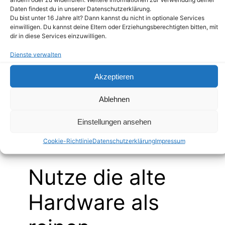
Daten findest du in unserer Datenschutzerklärung.
USB-
2.0
2x USB
Du bist unter 16 Jahre alt? Dann kannst du nicht in optionale Services
Anschlü
(sehr
einwilligen. Du kannst deine Eltern oder Erziehungsberechtigten bitten, mit
3.0
sse
langsam
dir in diese Services einzuwilligen.
)
Dienste verwalten
Das Ergebnis dieses Vergleichs ist
Akzeptieren
eindeutig. Wenn du zwingend zwischen
Ablehnen
diesen beiden Geräten wählen musst, ist
die
Fritzbox 7490
der logische und einzige
Einstellungen ansehen
Sieger. Die 7390 darf unter keinen
Umständen mehr verwendet werden.
Cookie-Richtlinie
Datenschutzerklärung
Impressum
Nutze die alte
Hardware als