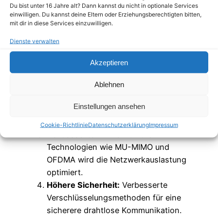
Du bist unter 16 Jahre alt? Dann kannst du nicht in optionale Services
Vorteile von Wi-Fi 6:
einwilligen. Du kannst deine Eltern oder Erziehungsberechtigten bitten,
mit dir in diese Services einzuwilligen.
Höhere Geschwindigkeiten:
Dienste verwalten
Schnellere drahtlose Verbindungen
und bessere Leistung in überfüllten
Akzeptieren
Netzwerken.
Bessere Leistung in dichten
Ablehnen
Umgebungen:
Wi-Fi 6 ist optimiert
Einstellungen ansehen
für den Einsatz in Bereichen mit
vielen drahtlosen Geräten.
Cookie-Richtlinie
Datenschutzerklärung
Impressum
Verbesserte Effizienz:
Durch
Technologien wie MU-MIMO und
OFDMA wird die Netzwerkauslastung
optimiert.
Höhere Sicherheit:
Verbesserte
Verschlüsselungsmethoden für eine
sicherere drahtlose Kommunikation.