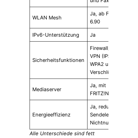
und Fax
Ja, ab FRITZ!OS
WLAN Mesh
6.90
IPv6-Unterstützung
Ja
Firewall/NAT,
VPN (IPSec),
Sicherheitsfunktionen
WPA2 und WPA3-
Verschlüsselung
Ja, mit
Mediaserver
FRITZ!NAS
Ja, reduzierte
Energieeffizienz
Sendeleistung bei
Nichtnutzung
Alle Unterschiede sind fett