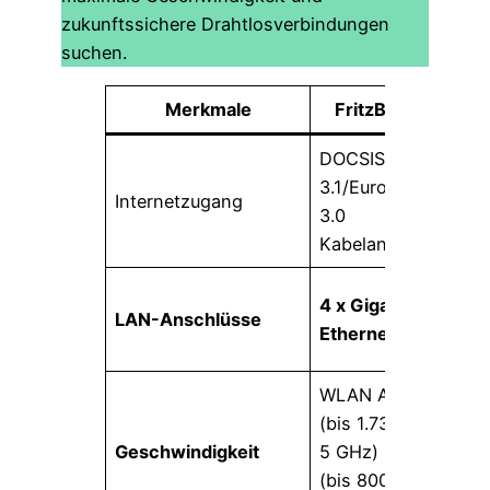
zukunftssichere Drahtlosverbindungen
suchen.
Merkmale
FritzBox 6591
DOCSIS
3.1/EuroDOCSIS
Internetzugang
3.0
Kabelanschluss
4 x Gigabit-
LAN-Anschlüsse
Ethernet
WLAN AC + N
(bis 1.733 MBit/s,
Geschwindigkeit
5 GHz) und N
(bis 800 MBit/s,