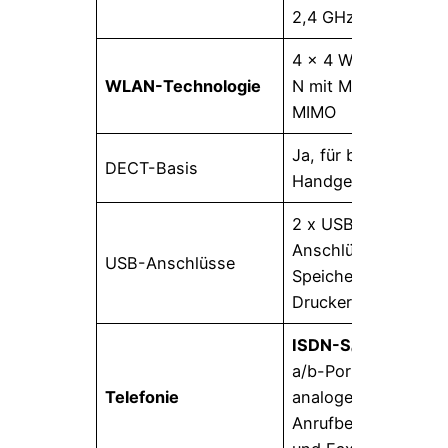
2,4 GHz)
4 x 4 WLAN AC +
WLAN-Technologie
N mit Multi-User-
MIMO
Ja, für bis zu 6
DECT-Basis
Handgeräte
2 x USB-3.0-
Anschlüsse für
USB-Anschlüsse
Speicher und
Drucker
ISDN-S₀-Bus
, 2
a/b-Ports für
Telefonie
analoge Telefone,
Anrufbeantworter