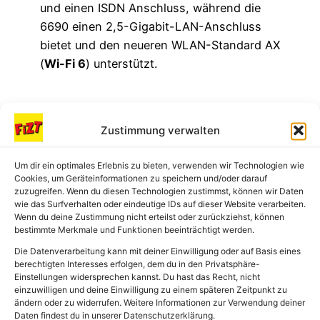
und einen ISDN Anschluss, während die
6690 einen 2,5-Gigabit-LAN-Anschluss
bietet und den neueren WLAN-Standard AX
(
Wi-Fi 6
) unterstützt.
WLAN 802.11 ax
Zustimmung verwalten
(Wi-Fi 6)
Um dir ein optimales Erlebnis zu bieten, verwenden wir Technologien wie
Cookies, um Geräteinformationen zu speichern und/oder darauf
zuzugreifen. Wenn du diesen Technologien zustimmst, können wir Daten
Fritzbox 6690
bietet einen neueren WLAN
wie das Surfverhalten oder eindeutige IDs auf dieser Website verarbeiten.
Wenn du deine Zustimmung nicht erteilst oder zurückziehst, können
Standard 802.11 ax, der als Wi-Fi-6
bestimmte Merkmale und Funktionen beeinträchtigt werden.
bekannt
Die Datenverarbeitung kann mit deiner Einwilligung oder auf Basis eines
berechtigten Interesses erfolgen, dem du in den Privatsphäre-
Das ist die neueste Generation von
Einstellungen widersprechen kannst. Du hast das Recht, nicht
drahtlosen Netzwerkstandards. Hier sind
einzuwilligen und deine Einwilligung zu einem späteren Zeitpunkt zu
ändern oder zu widerrufen. Weitere Informationen zur Verwendung deiner
einige Vorteile und mögliche Nachteile:
Daten findest du in unserer Datenschutzerklärung.