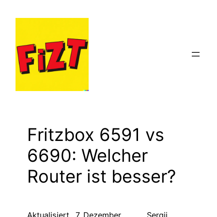
Zum
Inhalt
springen
Fritzbox 6591 vs
6690: Welcher
Router ist besser?
Aktualisiert
7. Dezember
Sergii