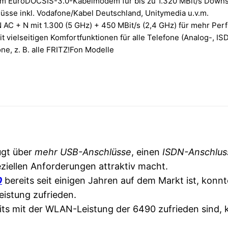
tem EuroDOCSIS-3.0-Kabelmodem für bis zu 1.320 MBit/s Downst
üsse inkl. Vodafone/Kabel Deutschland, Unitymedia u.v.m.
 + N mit 1.300 (5 GHz) + 450 MBit/s (2,4 GHz) für mehr Perfo
t vielseitigen Komfortfunktionen für alle Telefone (Analog-, I
ne, z. B. alle FRITZ!Fon Modelle
ügt über
mehr USB-Anschlüsse
, einen
ISDN-Anschlus
eziellen Anforderungen attraktiv macht.
0
bereits seit einigen Jahren auf dem Markt ist, konnt
Leistung zufrieden.
ts mit der WLAN-Leistung der 6490 zufrieden sind, k