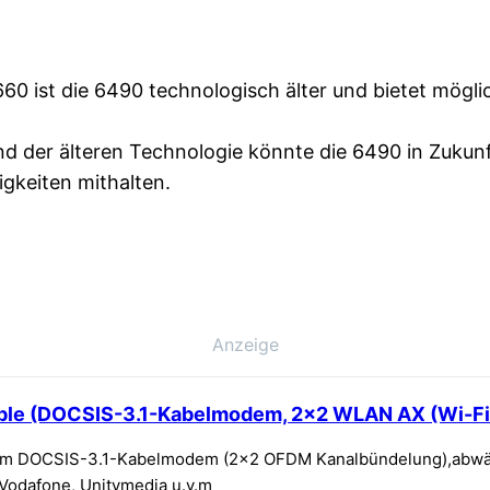
60 ist die 6490 technologisch älter und bietet mögli
d der älteren Technologie könnte die 6490 in Zukunf
gkeiten mithalten.
Anzeige
le (DOCSIS-3.1-Kabelmodem, 2×2 WLAN AX (Wi-Fi 6
tem DOCSIS-3.1-Kabelmodem (2×2 OFDM Kanalbündelung),abwärt
.Vodafone, Unitymedia u.v.m