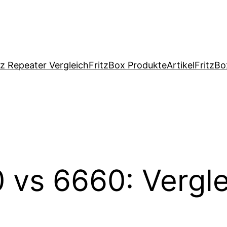
tz Repeater Vergleich
FritzBox Produkte
Artikel
FritzBo
 vs 6660: Vergl