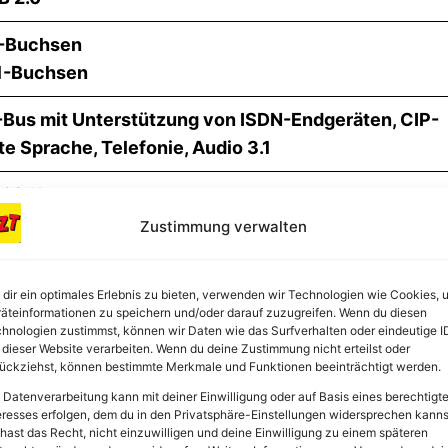
-Buchsen
1-Buchsen
-Bus mit Unterstützung von ISDN-Endgeräten, CIP-
te Sprache, Telefonie, Audio 3.1
802.11ac
Zustimmung verwalten
alkabel (DOCSIS 3.0)
dir ein optimales Erlebnis zu bieten, verwenden wir Technologien wie Cookies, 
äteinformationen zu speichern und/oder darauf zuzugreifen. Wenn du diesen
hnologien zustimmst, können wir Daten wie das Surfverhalten oder eindeutige I
 47 x 160 mm
 dieser Website verarbeiten. Wenn du deine Zustimmung nicht erteilst oder
ückziehst, können bestimmte Merkmale und Funktionen beeinträchtigt werden.
 Datenverarbeitung kann mit deiner Einwilligung oder auf Basis eines berechtigt
eresses erfolgen, dem du in den Privatsphäre-Einstellungen widersprechen kanns
hast das Recht, nicht einzuwilligen und deine Einwilligung zu einem späteren
Box 6490, Netzteil, Anschlusskabel, Handbuch