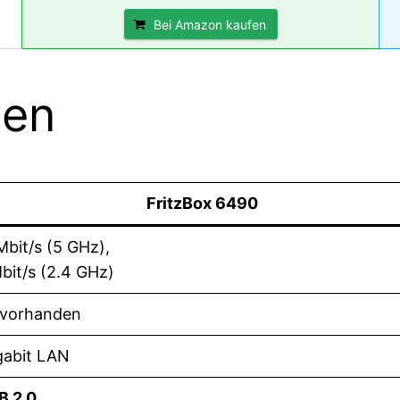
Bei Amazon kaufen
ten
FritzBox 6490
Mbit/s (5 GHz),
bit/s (2.4 GHz)
 vorhanden
gabit LAN
B 2.0