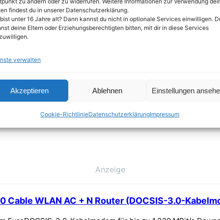
tpunkt zu ändern oder zu widerrufen. Weitere Informationen zur Verwendung dei
en findest du in unserer Datenschutzerklärung.
bist unter 16 Jahre alt? Dann kannst du nicht in optionale Services einwilligen. D
nst deine Eltern oder Erziehungsberechtigten bitten, mit dir in diese Services
zuwilligen.
nste verwalten
chteile
Akzeptieren
Ablehnen
Einstellungen anseh
Cookie-Richtlinie
Datenschutzerklärung
Impressum
Anzeige
0 Cable WLAN AC + N Router (DOCSIS-3.0-Kabelmod