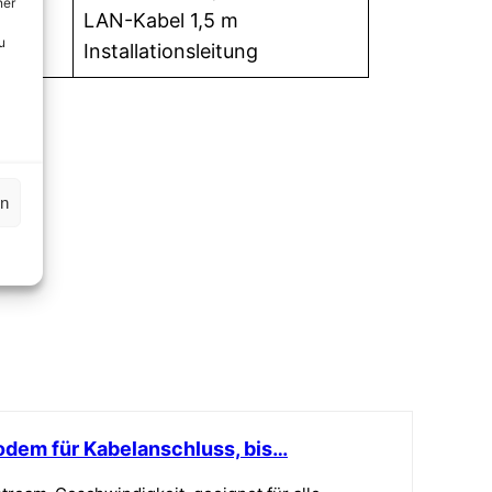
ner
LAN-Kabel 1,5 m
u
Installationsleitung
en
em für Kabelanschluss, bis…