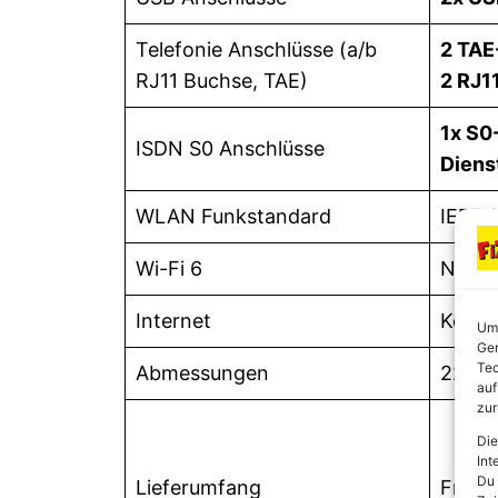
Telefonie Anschlüsse (a/b
2 TAE
RJ11 Buchse, TAE)
2 RJ1
1x S0
ISDN S0 Anschlüsse
Diens
WLAN Funkstandard
IEEE 
Wi-Fi 6
Nein
Internet
Koaxi
Um 
Ger
Tec
Abmessungen
226 x
auf
zur
Die
Int
Du 
Lieferumfang
Fritz