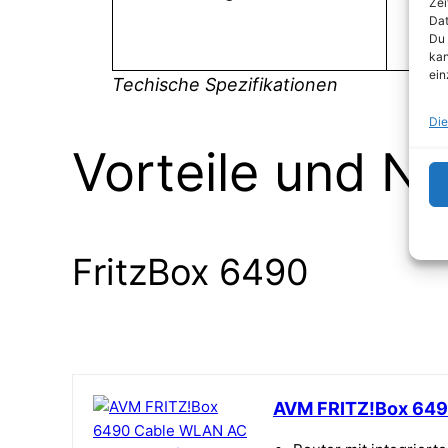
Zei
Dat
Du 
kan
ein
Techische Spezifikationen
Die
Vorteile und Na
FritzBox 6490
AVM FRITZ!Box 649