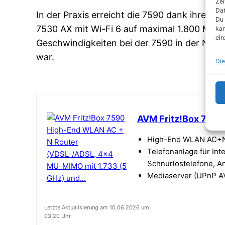
Zei
Dat
In der Praxis erreicht die 7590 dank ihres
Du 
7530 AX mit Wi-Fi 6 auf maximal 1.800 MBit
kan
ein
Geschwindigkeiten bei der 7590 in der Nähe
war.
Die
AVM Fritz!Box 7590
High-End WLAN AC+N R
Telefonanlage für Int
Schnurlostelefone, A
Mediaserver (UPnP AV)
Letzte Aktualisierung am 10.06.2026 um
03:20 Uhr