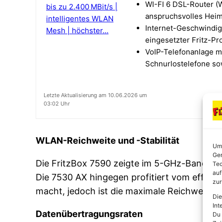
WI-FI 6 DSL-Router (W
anspruchsvolles Heim
Internet-Geschwindi
eingesetzter Fritz-Pr
VoIP-Telefonanlage mi
Schnurlostelefone so
Letzte Aktualisierung am 10.06.2026 um
03:02 Uhr
WLAN-Reichweite und -Stabilität
Um 
Ger
Die FritzBox 7590 zeigte im 5-GHz-Band ein
Tec
auf
Die 7530 AX hingegen profitiert vom effizie
zur
macht, jedoch ist die maximale Reichweite i
Die
Int
Datenübertragungsraten
Du 