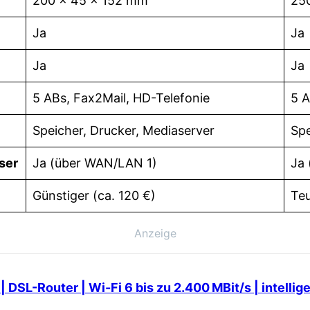
200 x 45 x 152 mm
25
Ja
Ja
Ja
Ja
5 ABs, Fax2Mail, HD-Telefonie
5 A
Speicher, Drucker, Mediaserver
Spe
ser
Ja (über WAN/LAN 1)
Ja
Günstiger (ca. 120 €)
Teu
Anzeige
 DSL-Router | Wi-Fi 6 bis zu 2.400 MBit/s | intell