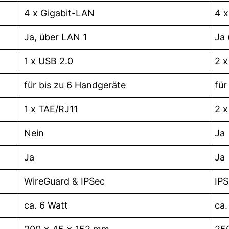
4 x Gigabit-LAN
4 x
Ja, über LAN 1
Ja 
1 x USB 2.0
2 x
für bis zu 6 Handgeräte
für
1 x TAE/RJ11
2 x
Nein
Ja
Ja
Ja
WireGuard & IPSec
IP
ca. 6 Watt
ca.