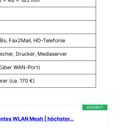
0 x 48 x 185 mm
Bs, Fax2Mail, HD-Telefonie
icher, Drucker, Mediaserver
 (über WAN-Port)
rer (ca. 170 €)
ANGEBOT
igentes WLAN Mesh | höchster…