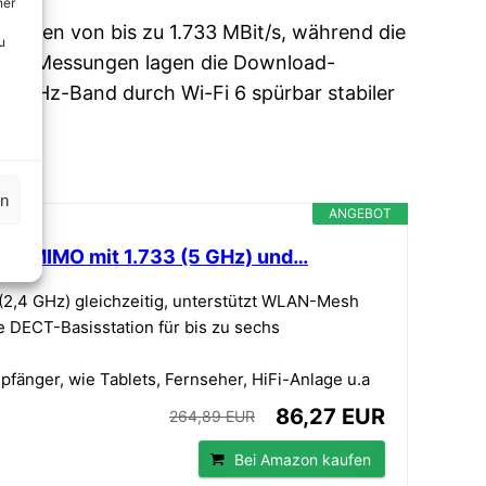
ner
keiten von bis zu 1.733 MBit/s, während die
u
ealen Messungen lagen die Download-
,4-GHz-Band durch Wi-Fi 6 spürbar stabiler
en
ANGEBOT
MU-MIMO mit 1.733 (5 GHz) und…
2,4 GHz) gleichzeitig, unterstützt WLAN-Mesh
te DECT-Basisstation für bis zu sechs
fänger, wie Tablets, Fernseher, HiFi-Anlage u.a
86,27 EUR
264,89 EUR
Bei Amazon kaufen