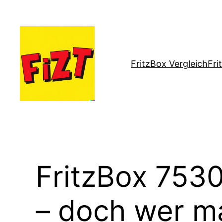
Zum
Inhalt
springen
FritzBox Vergleich
Fri
FritzBox 7530 
– doch wer m