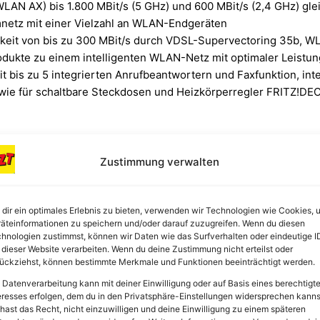
LAN AX) bis 1.800 MBit/s (5 GHz) und 600 MBit/s (2,4 GHz) gleic
netz mit einer Vielzahl an WLAN-Endgeräten
gkeit von bis zu 300 MBit/s durch VDSL-Supervectoring 35b,
odukte zu einem intelligenten WLAN-Netz mit optimaler Leistun
t bis zu 5 integrierten Anrufbeantwortern und Faxfunktion, inte
wie für schaltbare Steckdosen und Heizkörperregler FRITZ!DE
Zustimmung verwalten
dir ein optimales Erlebnis zu bieten, verwenden wir Technologien wie Cookies, 
äteinformationen zu speichern und/oder darauf zuzugreifen. Wenn du diesen
e etwas höhere Reichweite und bessere Stabilität –
hnologien zustimmst, können wir Daten wie das Surfverhalten oder eindeutige I
 dieser Website verarbeiten. Wenn du deine Zustimmung nicht erteilst oder
nteren Wi-Fi 6, was sich besonders bei vielen gleich
ückziehst, können bestimmte Merkmale und Funktionen beeinträchtigt werden.
m 5-GHz-Band leicht geringer.
 Datenverarbeitung kann mit deiner Einwilligung oder auf Basis eines berechtigt
eresses erfolgen, dem du in den Privatsphäre-Einstellungen widersprechen kanns
hast das Recht, nicht einzuwilligen und deine Einwilligung zu einem späteren