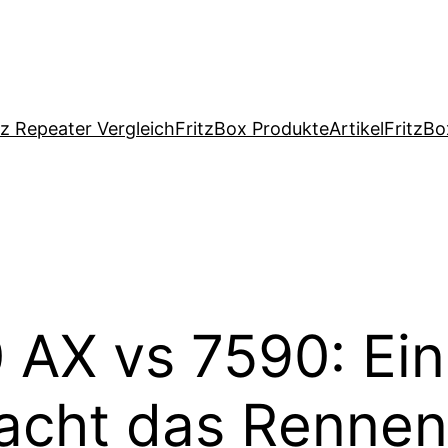
tz Repeater Vergleich
FritzBox Produkte
Artikel
FritzBo
AX vs 7590: Ein 
acht das Rennen