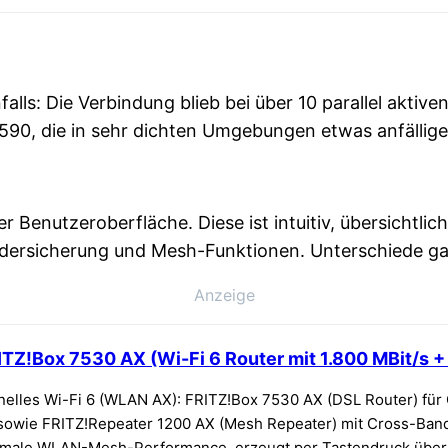
falls: Die Verbindung blieb bei über 10 parallel akti
7590, die in sehr dichten Umgebungen etwas anfällige
 Benutzeroberfläche. Diese ist intuitiv, übersichtlich
dersicherung und Mesh-Funktionen. Unterschiede gab
Anzeige
TZ!Box 7530 AX (Wi-Fi 6 Router mit 1.800 MBit/s 
nelles Wi-Fi 6 (WLAN AX): FRITZ!Box 7530 AX (DSL Router) für
 sowie FRITZ!Repeater 1200 AX (Mesh Repeater) mit Cross-Band
timale WLAN-Mesh-Performance, erzeugt per Tastendruck über 