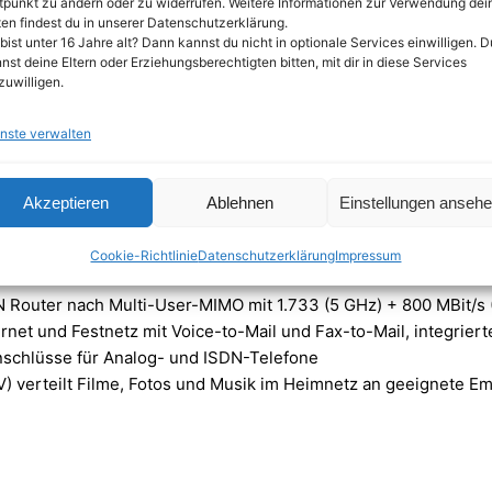
tpunkt zu ändern oder zu widerrufen. Weitere Informationen zur Verwendung dei
en findest du in unserer Datenschutzerklärung.
 4×4 MIMO auf 5 GHz höhere brutto WLAN-Geschwindig
bist unter 16 Jahre alt? Dann kannst du nicht in optionale Services einwilligen. D
/s brutto kommt, allerdings nur mit 3×3 MIMO. Bei r
nst deine Eltern oder Erziehungsberechtigten bitten, mit dir in diese Services
zuwilligen.
 des Routers leicht vorne, während die 7530 AX im 2
nste verwalten
Anzeige
Akzeptieren
Ablehnen
Einstellungen anseh
Cookie-Richtlinie
Datenschutzerklärung
Impressum
 High-End WLAN AC + N Router (VDSL-/ADSL, 4×4 
outer nach Multi-User-MIMO mit 1.733 (5 GHz) + 800 MBit/s (
ernet und Festnetz mit Voice-to-Mail und Fax-to-Mail, integrier
nschlüsse für Analog- und ISDN-Telefone
 verteilt Filme, Fotos und Musik im Heimnetz an geeignete Emp