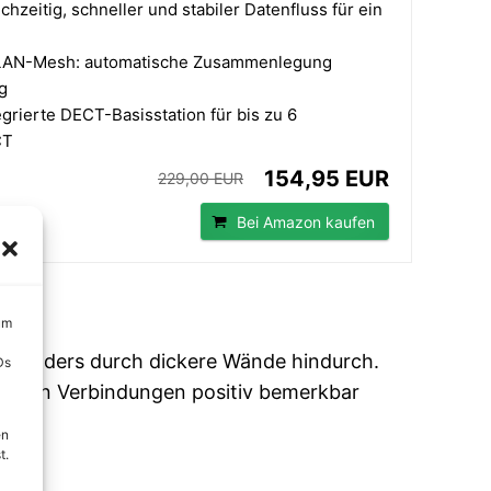
hzeitig, schneller und stabiler Datenfluss für ein
 WLAN-Mesh: automatische Zusammenlegung
g
grierte DECT-Basisstation für bis zu 6
CT
154,95 EUR
229,00 EUR
Bei Amazon kaufen
um
 besonders durch dickere Wände hindurch.
Ds
zeitigen Verbindungen positiv bemerkbar
en
t.